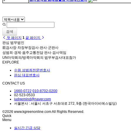
검색
첫 페이지
1
끝 페이지
판심 법무법인
前검사장·차장부장검사·판사·군판사
성범죄·경제·음주교통전담 판사·검사역임
UN마약회의/방콕마약회의 법무부검사대표참가
EXPLORE
수원 성범죄전문변호사
판심 대표변호사
CONTACT US
1660-0722
010-8702-0200
02-523-0533
judgemind@naver.com
서울본사 : 서울시 서초구 서초대로 272, 9층 (한국아이비에스빌딩)
©2026 www.kgreenonline.com All Rights Reserved.
Quick
Menu
실시간 긴급 상담