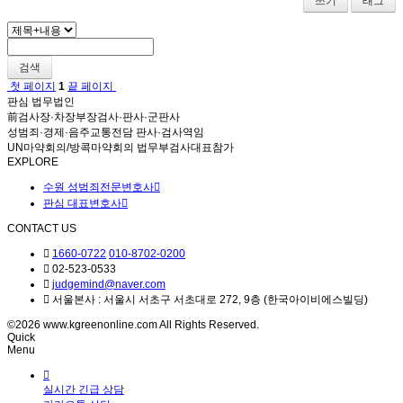
쓰기
태그
검색
첫 페이지
1
끝 페이지
판심 법무법인
前검사장·차장부장검사·판사·군판사
성범죄·경제·음주교통전담 판사·검사역임
UN마약회의/방콕마약회의 법무부검사대표참가
EXPLORE
수원 성범죄전문변호사
판심 대표변호사
CONTACT US
1660-0722
010-8702-0200
02-523-0533
judgemind@naver.com
서울본사 : 서울시 서초구 서초대로 272, 9층 (한국아이비에스빌딩)
©2026 www.kgreenonline.com All Rights Reserved.
Quick
Menu
실시간 긴급 상담