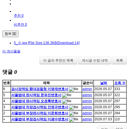
추천 0
비추천 0
첨부 [
1
]
5_수.jpg
[File Size:136.3KB/Download:14]
이 게시물을
이 글의 추천인 목록
게시글 수정 내역
목록
댓글
0
번호
제목
글쓴이
날짜
조회 수
6
검사장역임 前대검찰청 이명재변호사
admin
2026.05.07
333
5
서울법대 판사역임 문유진변호사
admin
2026.05.07
322
4
서울법대 판사역임 오경록변호사
admin
2026.05.07
297
3
서울법대 차장검사역임 안영규변호사
admin
2026.05.07
295
2
서울법대 부장판사역임 이준희변호사
admin
2026.05.07
294
»
서울법대 부장검사역임 이광수변호사
admin
2026.07.03
110